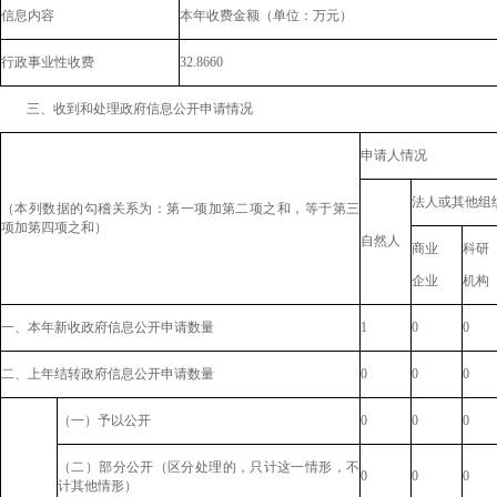
信息内容
本年收费金额（单位：万元）
行政事业性收费
32.8660
三、收到和处理政府信息公开申请情况
申请人情况
法人或其他组
（本列数据的勾稽关系为：第一项加第二项之和，等于第三
项加第四项之和）
自然人
商业
科研
企业
机构
一、本年新收政府信息公开申请数量
1
0
0
二、上年结转政府信息公开申请数量
0
0
0
（一）予以公开
0
0
0
（二）部分公开（区分处理的，只计这一情形，不
0
0
0
计其他情形）