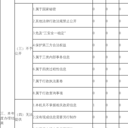
1.属于国家秘密
0
0
0
2.其他法律行政法规禁止公开
0
0
0
3.危及“三安全一稳定”
0
0
0
4.保护第三方合法权益
0
0
0
（三）不予
公开
5.属于三类内部事务信息
0
0
0
6.属于四类过程性信息
0
0
0
7.属于行政执法案卷
0
0
0
8.属于行政查询事项
0
0
0
1.本机关不掌握相关政府信息
1
0
0
三、本年
（四）无法
2.没有现成信息需要另行制作
0
0
0
度办理结
提供
果