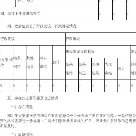
（七）总计
1
0
0
四、结转下年度继续办理
0
0
0
四、政府信息公开行政复议、行政诉讼情况
行政复议
行政诉讼
未经复议直接起诉
复
结果
其他
尚未
结果维
总计
结果
结果
其他
尚未
结
持
纠正
结果
审结
总计
维持
纠正
结果
审结
维
0
0
0
0
0
0
0
0
0
0
0
五、存在的主要问题及改进情况
（一）存在问题
2024年兴安盟应急管理局在政府信息公开工作方面主要存在的问题：一是信息公
开的格式需要进一步规范；二是个别涉及业务条线的栏目，因业务性质导致信息更新
不够及时。
（二）改进情况