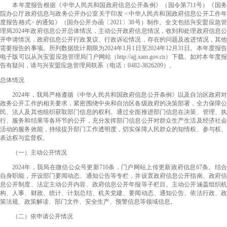
本年度报告根据《中华人民共和国政府信息公开条例》（国令第711号）《国务
院办公厅政府信息与政务公开办公室关于印发 <中华人民共和国政府信息公开工作年
度报告格式> 的通知》（国办公开办函〔2021〕30号）制作。全文包括兴安盟应急管
理局2024年政府信息公开总体情况，主动公开政府信息情况，收到和处理政府信息公
开申请情况，政府信息公开行政复议、行政诉讼情况，存在的问题及改进情况，其他
需要报告的事项。所列数据统计期限为2024年1月1日至2024年12月31日。本年度报告
电子版可以从兴安盟应急管理局门户网站（http://ajj.xam.gov.cn）下载。如对本年度报
告有疑问，请与兴安盟应急管理局联系（电话：0482-3826209）。
总体情况
2024年，我局严格遵循《中华人民共和国政府信息公开条例》以及自治区政府对
政务公开工作的相关要求，紧密围绕中央和自治区各级政府的决策部署，全力保障公
民、法人及其他组织获取部门信息的权利。通过全面推进部门信息在决策、管理、执
行、服务和结果等各环节的公开，充分发挥部门信息公开对群众生产生活及经济社会
活动的服务效能，持续提升部门工作透明度，切实保障人民群众的知情权、参与权、
表达权与监督权。
（
一
）
主动公开情况
2024年，我局在微信公众号更新
710条
，门户网站上传更新政府信息67条。结合
自身职能，开设部门要闻动态、通知公告等专栏，并设置政府信息公开指南、政府信
息公开制度、法定主动公开内容、政府信息公开年报等子栏目。主动公开涵盖组织机
构、人事、财政、统计、计划总结、机关党建、要闻动态、通知公告、依法行政、政
策法规、政策解读、部门文件、安全生产、预警信息等领域信息。
（
二
）
依申请公开情况