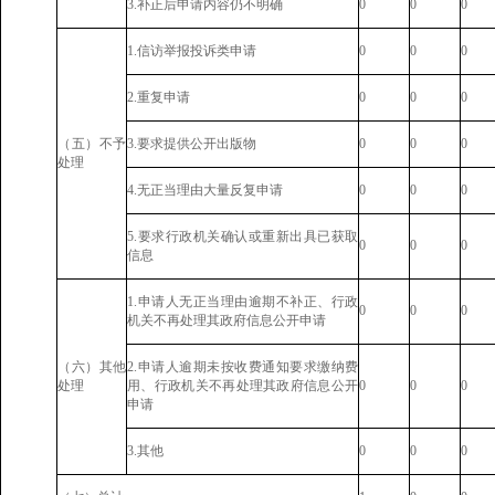
3.补正后申请内容仍不明确
0
0
0
1.信访举报投诉类申请
0
0
0
2.重复申请
0
0
0
（五）不予
3.要求提供公开出版物
0
0
0
处理
4.无正当理由大量反复申请
0
0
0
5.要求行政机关确认或重新出具已获取
0
0
0
信息
1.申请人无正当理由逾期不补正、行政
0
0
0
机关不再处理其政府信息公开申请
（六）其他
2.申请人逾期未按收费通知要求缴纳费
处理
用、行政机关不再处理其政府信息公开
0
0
0
申请
3.其他
0
0
0