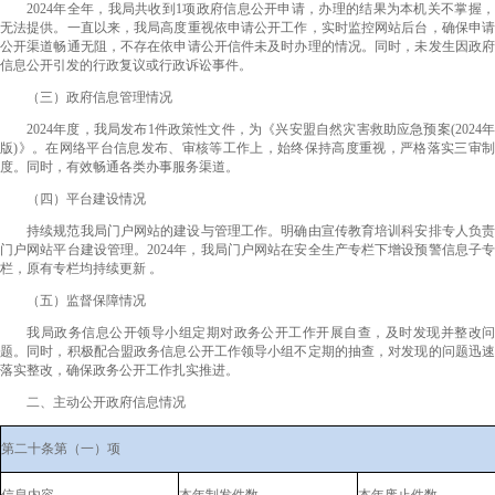
2024年全年，我局共收到1项政府信息公开申请，办理的结果为本机关不掌握，
无法提供。一直以来，我局高度重视依申请公开工作，实时监控网站后台，确保申请
公开渠道畅通无阻，不存在依申请公开信件未及时办理的情况。同时，未发生因政府
信息公开引发的行政复议或行政诉讼事件。
（
三
）
政府信息管理情况
2024年度，我局发布1件政策性文件，为《兴安盟自然灾害救助应急预案(2024年
版)》。在网络平台信息发布、审核等工作上，始终保持高度重视，严格落实三审制
度。同时，有效畅通各类办事服务渠道。
（
四
）
平台建设情况
持续规范我局门户网站的建设与管理工作。明确由宣传教育培训科安排专人负责
门户网站平台建设管理。2024年，我局门户网站在安全生产专栏下增设预警信息子专
栏，原有专栏均持续更新 。
（
五
）
监督保障情况
我局政务信息公开领导小组定期对政务公开工作开展自查，及时发现并整改问
题。同时，积极配合盟政务信息公开工作领导小组不定期的抽查，对发现的问题迅速
落实整改，确保政务公开工作扎实推进。
二、主动公开政府信息情况
第二十条第（一）项